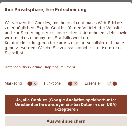
Produkt-Typ
Service & Info
Bestens informiert
©
2026
Adler Shop
MwSt-Nr. 01350320212
Sitemap
Impressum
Privacy
Barrierefreiheitserklärung
Cookie-Einstellungen
Presse
produced by
Nur online gültig!