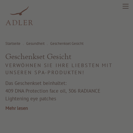
Startseite
.
Gesundheit
.
Geschenkset Gesicht
Geschenkset Gesicht
search
DE
IT
EN
VERWÖHNEN SIE IHRE LIEBSTEN MIT
UNSEREN SPA-PRODUKTEN!
Schönheit
Das Geschenkset beinhaltet:
409 DNA Protection face oil, 306 RADIANCE
Gesundheit
Lightening eye patches
Mehr lesen
Fragrance
Beste Qualität