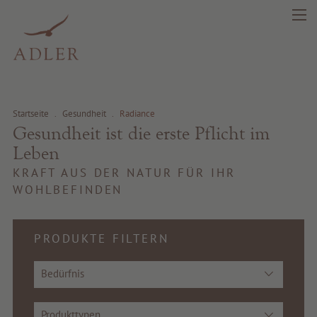
search
DE
IT
EN
Startseite
.
Gesundheit
.
Radiance
Schönheit
Gesundheit ist die erste Pflicht im
Leben
Gesundheit
KRAFT AUS DER NATUR FÜR IHR
WOHLBEFINDEN
Fragrance
PRODUKTE FILTERN
Beste Qualität
Tipps & News
Bedürfnis
Gutscheine
Produkttypen