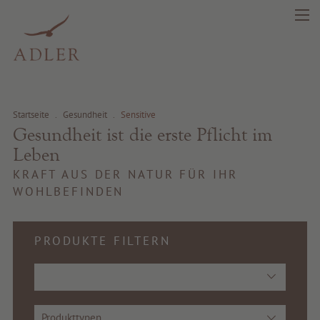
search
DE
IT
EN
Startseite
.
Gesundheit
.
Sensitive
Schönheit
Gesundheit ist die erste Pflicht im
Leben
Gesundheit
KRAFT AUS DER NATUR FÜR IHR
WOHLBEFINDEN
Fragrance
PRODUKTE FILTERN
Beste Qualität
Tipps & News
Gutscheine
Produkttypen