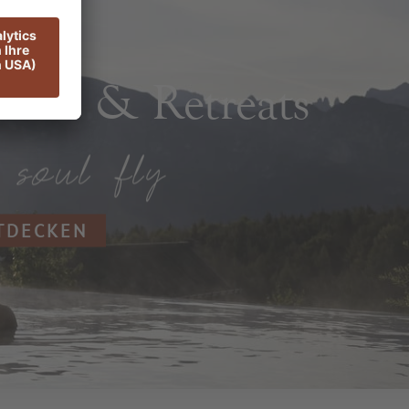
rts & Retreats
NTDECKEN