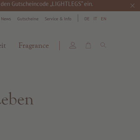
h den Gutscheincode „LIGHTLEGS“ ein.
& News
Gutscheine
Service & Info
DE
IT
EN
search
it
Fragrance
Leben