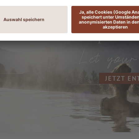
ADLER Spa Reso
JETZT E