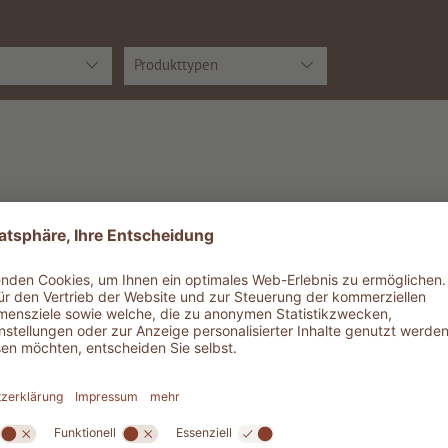
Produkttypen
1
2
3
4
5