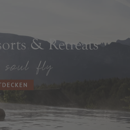
rts & Retreats
NTDECKEN