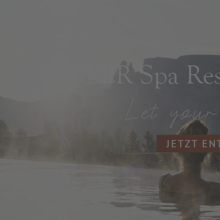
ADLER Spa Reso
JETZT E