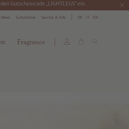
h den Gutscheincode „LIGHTLEGS“ ein.
& News
Gutscheine
Service & Info
DE
IT
EN
search
it
Fragrance