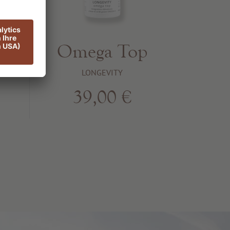
Omega Top
LONGEVITY
39,00 €