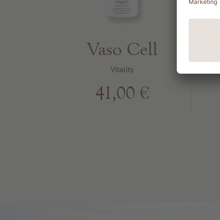
Vaso Cell
Vitality
41,00 €