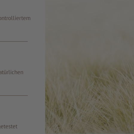
ontrolliertem
atürlichen
getestet