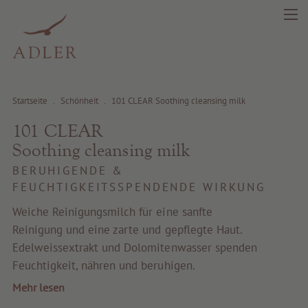
Startseite
.
Schönheit
.
101 CLEAR Soothing cleansing milk
101 CLEAR
Soothing cleansing milk
search
DE
IT
EN
BERUHIGENDE &
FEUCHTIGKEITSSPENDENDE WIRKUNG
Schönheit
Weiche Reinigungsmilch für eine sanfte
Reinigung und eine zarte und gepflegte Haut.
Gesundheit
Edelweissextrakt und Dolomitenwasser spenden
Feuchtigkeit, nähren und beruhigen.
Fragrance
Mehr lesen