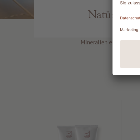
Natürlich
Wir verwenden ausschließlich Inhaltss
Pflanzen-und Tierwelt sowie dem
Mineralien entstamme