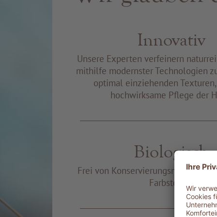
Innovativ
Unsere Experten verfeinern naturre
mithilfe modernster Technologien z
optimal einziehenden Texturen, 
hochwirksame Pflege der H
Biologisch
Frei von Konservierungsmitteln un
Farbstoffen