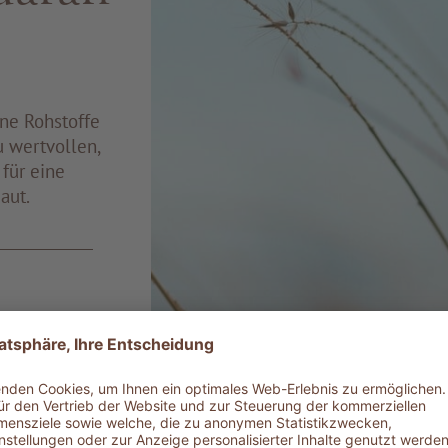
ine Rohstoffe
u wertvollen,
für eine
aut.
d chemischen