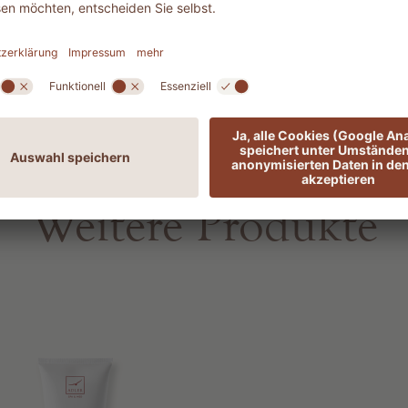
toffe, die der
 Reich der
n
Weitere Produkte