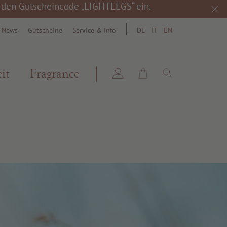
h den Gutscheincode „LIGHTLEGS“ ein.
& News
Gutscheine
Service & Info
DE
IT
EN
search
it
Fragrance