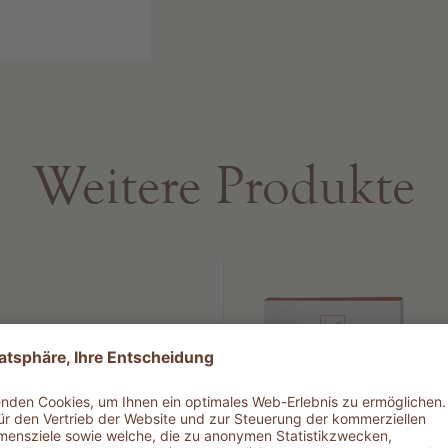
toffe, die der
 Reich der
n
Weitere Produkte