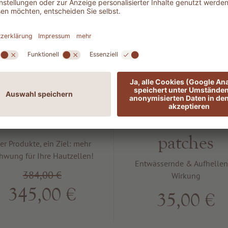
ADLER
306
Longevity
RADIANC
Health &
Lightening e
Skincare Set
patches
ier Produkte, ein Ziel: mehr
hwung für Ihre Hautzellen!
Entwässernde & Aufhelle
384,00 €
Wirkung
345,00 €
35,00 €