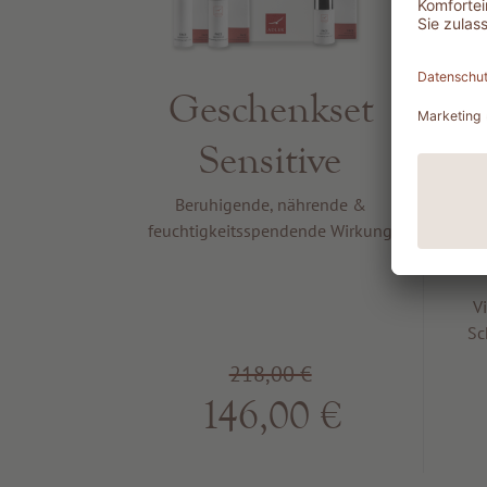
Geschenkset
Sensitive
Beruhigende, nährende &
feuchtigkeitsspendende Wirkung
V
Sc
218,00 €
146,00 €