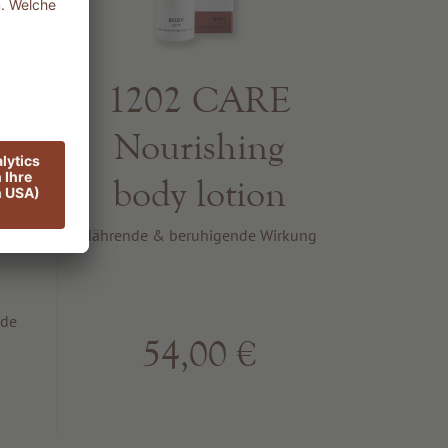
1202 CARE
Nourishing
E
body lotion
ye
Nährende & beruhigende Wirkung
nde
54,00 €