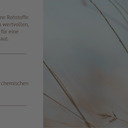
ine Rohstoffe
u wertvollen,
für eine
aut.
d chemischen