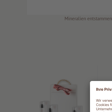
Wir verwenden ausschließlich Inhaltss
Pflanzen-und Tierwelt sowie dem
Mineralien entstamme