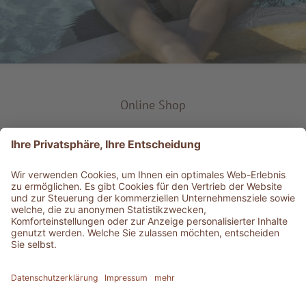
Online Shop
Produkt-Typ
Service & Info
Bestens informiert