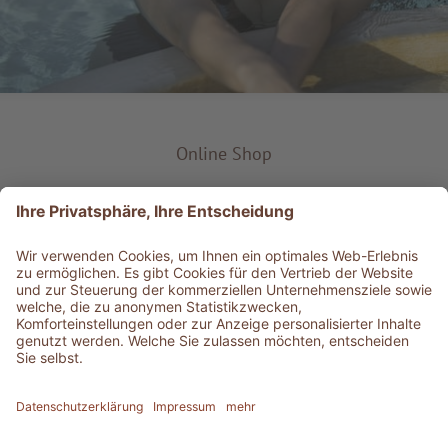
Online Shop
Produkt-Typ
Service & Info
Bestens informiert