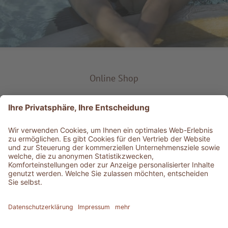
Online Shop
Produkt-Typ
Service & Info
Bestens informiert