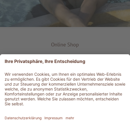
Online Shop
Produkt-Typ
Service & Info
Bestens informiert