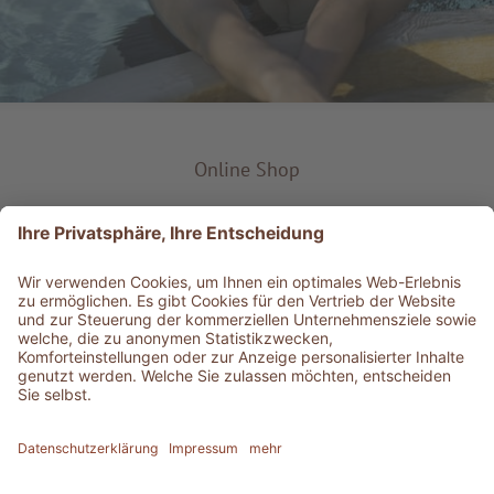
Online Shop
Produkt-Typ
Service & Info
Bestens informiert