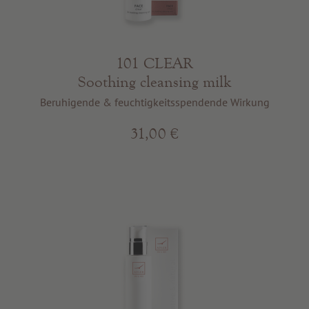
Beste Qualität
Tipps & News
Gutscheine
101 CLEAR
Soothing cleansing milk
Service & Info
Beruhigende & feuchtigkeitsspendende Wirkung
31,00 €