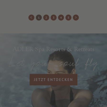
1
2
3
4
5
ADLER Spa Resorts & Retreats
JETZT ENTDECKEN