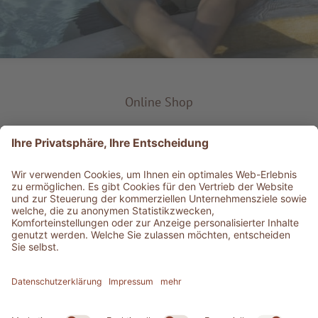
Online Shop
Produkt-Typ
Service & Info
Bestens informiert