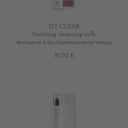
Beste Qualität
Tipps & News
Gutscheine
101 CLEAR
Soothing cleansing milk
Service & Info
Beruhigende & feuchtigkeitsspendende Wirkung
31,00 €