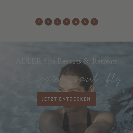
1
2
3
4
5
ADLER Spa Resorts & Retreats
JETZT ENTDECKEN