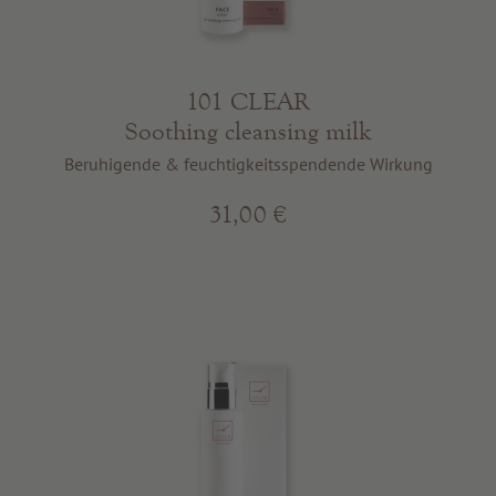
Beste Qualität
Tipps & News
Gutscheine
101 CLEAR
Soothing cleansing milk
Service & Info
Beruhigende & feuchtigkeitsspendende Wirkung
31,00 €