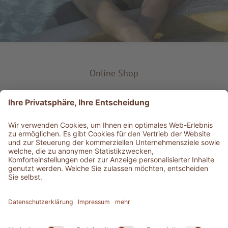
Online Shop
Produkt-Typ
Service & Info
Bestens informiert