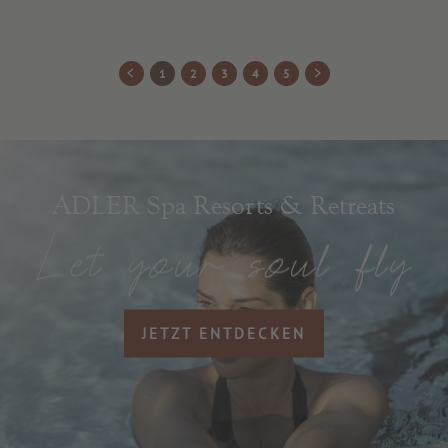
1
2
3
4
5
ADLER Spa Resorts & Retreats
JETZT ENTDECKEN