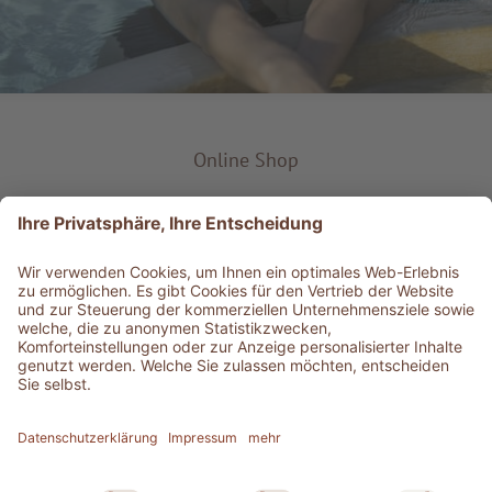
Online Shop
Produkt-Typ
Service & Info
Bestens informiert