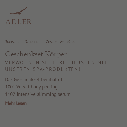
Startseite
.
Schönheit
.
Geschenkset Körper
Geschenkset Körper
search
DE
IT
EN
VERWÖHNEN SIE IHRE LIEBSTEN MIT
UNSEREN SPA-PRODUKTEN!
Das Geschenkset beinhaltet:
Schönheit
1001 Velvet body peeling
1102 Intensive slimming serum
Gesundheit
Mehr lesen
Fragrance