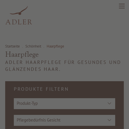
Startseite
.
Schönheit
.
Haarpflege
Haarpflege
search
DE
IT
EN
ADLER HAARPFLEGE FÜR GESUNDES UND
GLÄNZENDES HAAR.
Schönheit
PRODUKTE FILTERN
Gesundheit
Produkt-Typ
Fragrance
Pflegebedürfnis Gesicht
Beste Qualität