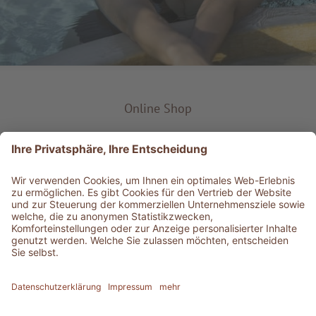
Online Shop
Produkt-Typ
Service & Info
Bestens informiert