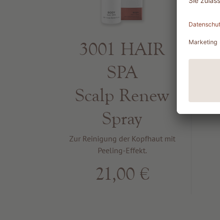
3001 HAIR
SPA
Scalp Renew
feu
Spray
Zur Reinigung der Kopfhaut mit
Peeling-Effekt.
21,00 €