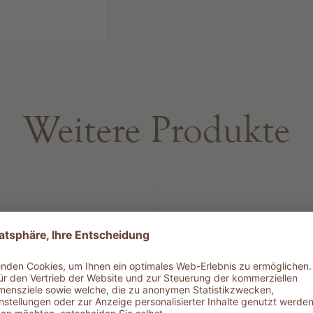
toffe, die der
 Reich der
n
Weitere Produkte