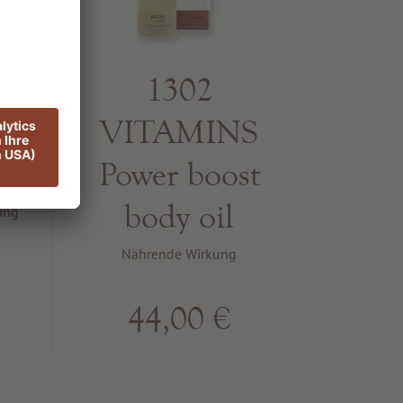
1302
g
VITAMINS
rum
Power boost
body oil
ing
Nährende Wirkung
44,00 €