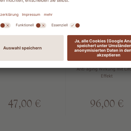
803 SUN
503 LIFT
After sun
Rejuvenatin
intensive se
Beruhigende &
chtigkeitsspendende Wirkung
Anti-aging Wirkung mit Lift
Effekt
47,00 €
96,00 €