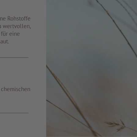
ine Rohstoffe
u wertvollen,
für eine
aut.
d chemischen