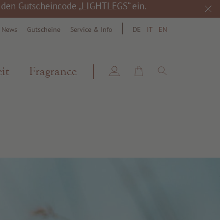
h den Gutscheincode „LIGHTLEGS“ ein.
& News
Gutscheine
Service & Info
DE
IT
EN
search
it
Fragrance