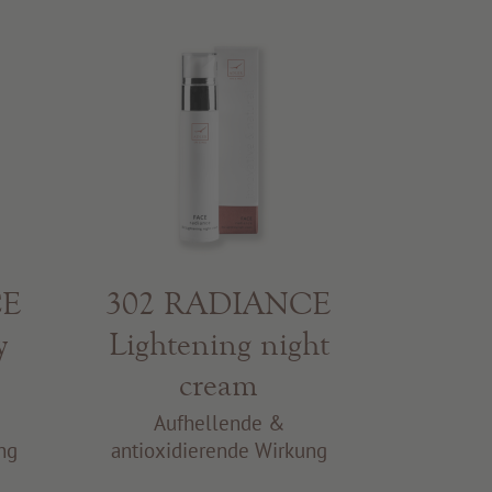
CE
302 RADIANCE
y
Lightening night
cream
Aufhellende &
ng
antioxidierende Wirkung