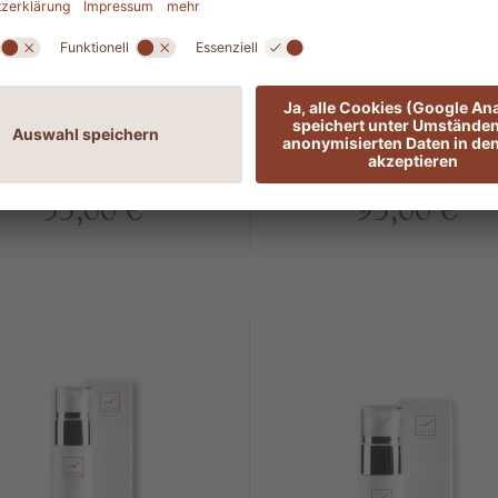
Lightening eye
Lightening fac
cream
mask
Aufhellende &
Aufhellende &
ntioxidierende Wirkung
antioxidierende Wirku
53,00 €
95,00 €