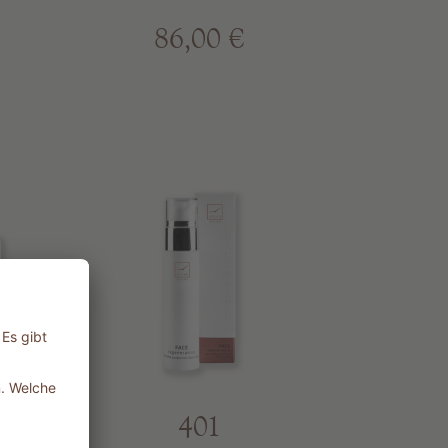
86,00 €
CE
401