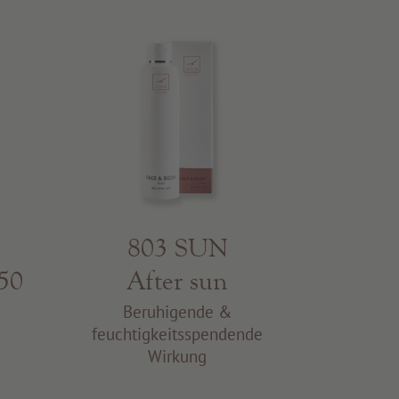
803 SUN
 50
After sun
g
Beruhigende &
feuchtigkeitsspendende
Wirkung