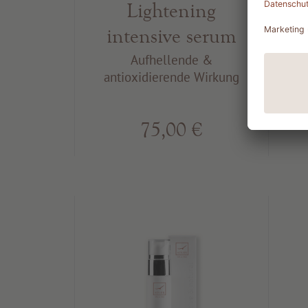
Lightening
intensive serum
Aufhellende &
antioxidierende Wirkung
a
75,00 €