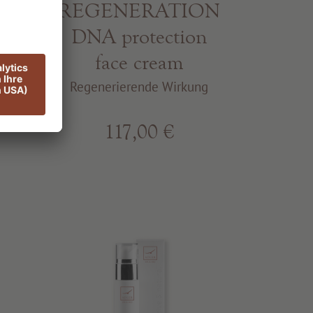
e
REGENERATION
DNA protection
face cream
ng
Regenerierende Wirkung
117,00 €