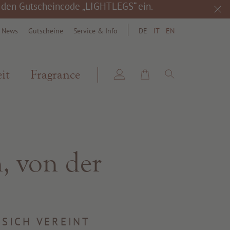
h den Gutscheincode „LIGHTLEGS“ ein.
& News
Gutscheine
Service & Info
DE
IT
EN
search
it
Fragrance
, von der
 SICH VEREINT