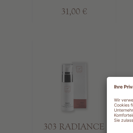
31,00 €
303 RADIANCE
3