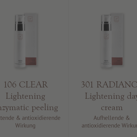
106 CLEAR
301 RADIAN
Lightening
Lightening da
nzymatic peeling
cream
ttende & antioxidierende
Aufhellende &
Wirkung
antioxidierende Wirku