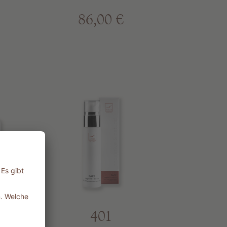
86,00 €
CE
401