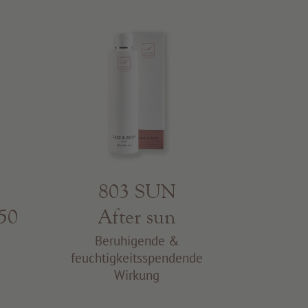
803 SUN
 50
After sun
g
Beruhigende &
feuchtigkeitsspendende
Wirkung