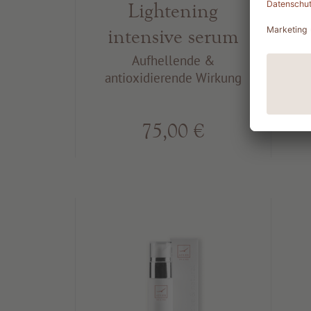
Lightening
intensive serum
Aufhellende &
antioxidierende Wirkung
a
75,00 €