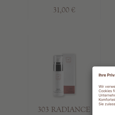
31,00 €
303 RADIANCE
3