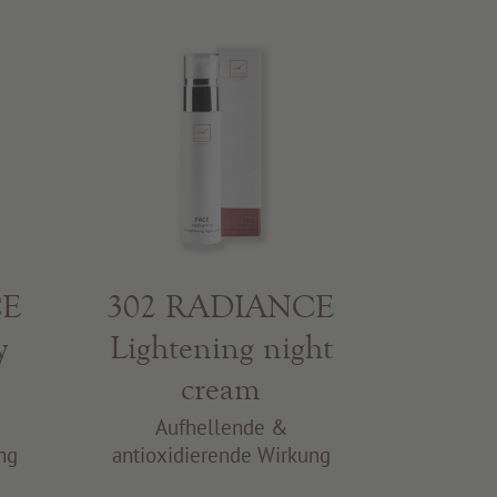
CE
302 RADIANCE
y
Lightening night
cream
Aufhellende &
ng
antioxidierende Wirkung