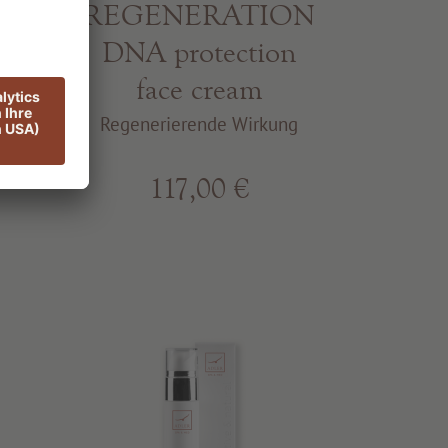
e
REGENERATION
DNA protection
face cream
ng
Regenerierende Wirkung
117,00 €