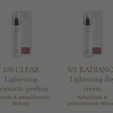
106 CLEAR
301 RADIAN
Lightening
Lightening da
nzymatic peeling
cream
ttende & antioxidierende
Aufhellende &
Wirkung
antioxidierende Wirku