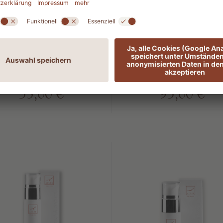
Lightening eye
Lightening fac
cream
mask
Aufhellende &
Aufhellende &
ntioxidierende Wirkung
antioxidierende Wirku
53,00 €
95,00 €