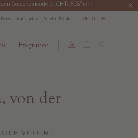
h den Gutscheincode „LIGHTLEGS“ ein.
& News
Gutscheine
Service & Info
DE
IT
EN
search
it
Fragrance
, von der
 SICH VEREINT