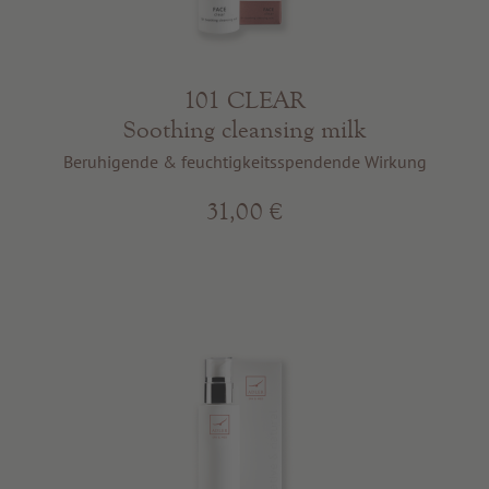
Beste Qualität
Tipps & News
Gutscheine
101 CLEAR
Soothing cleansing milk
Service & Info
Beruhigende & feuchtigkeitsspendende Wirkung
31,00 €