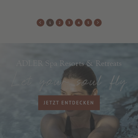
1
2
3
4
5
ADLER Spa Resorts & Retreats
JETZT ENTDECKEN