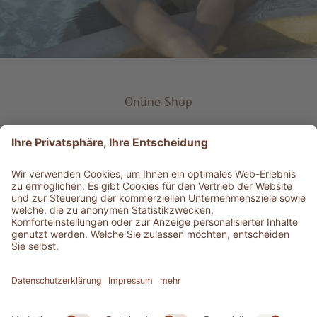
Online Shop
Produkt-Typ
Service & Info
Bestens informiert