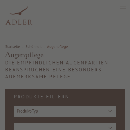
Startseite
.
Schönheit
.
Augenpflege
search
DE
IT
EN
Augenpflege
DIE EMPFINDLICHEN AUGENPARTIEN
BEANSPRUCHEN EINE BESONDERS
Schönheit
AUFMERKSAME PFLEGE
Gesundheit
PRODUKTE FILTERN
Fragrance
Produkt-Typ
Beste Qualität