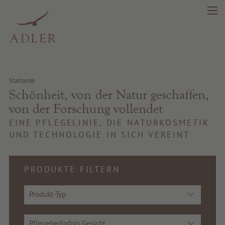
search
DE
IT
EN
Startseite
Schönheit, von der Natur geschaffen,
Schönheit
von der Forschung vollendet
Gesundheit
EINE PFLEGELINIE, DIE NATURKOSMETIK
UND TECHNOLOGIE IN SICH VEREINT
Fragrance
PRODUKTE FILTERN
Beste Qualität
Produkt-Typ
Tipps & News
Gutscheine
Pflegebedürfnis Gesicht