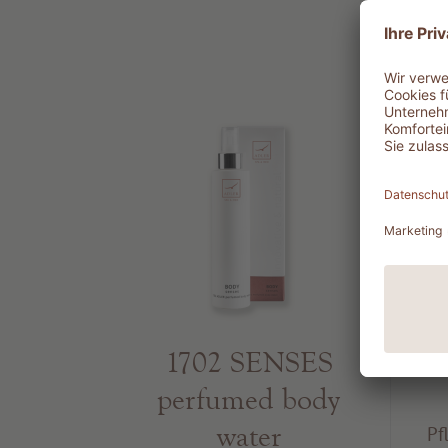
1702 SENSES
perfumed body
water
Pf