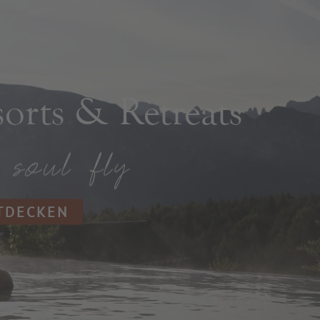
rts & Retreats
NTDECKEN