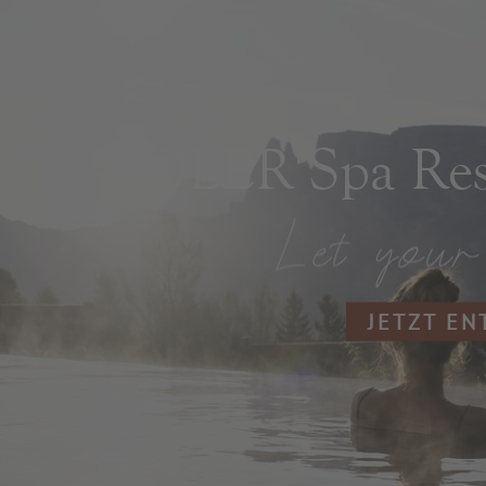
ADLER Spa Reso
JETZT E