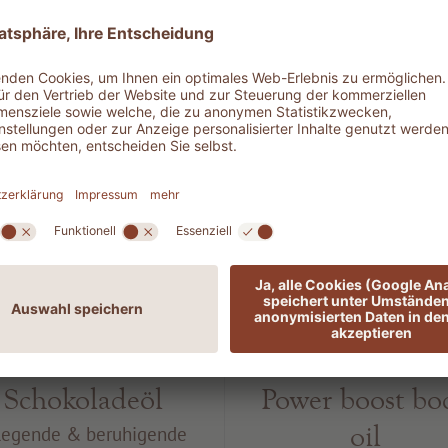
1608 AROMA
1302 VITAMI
Schokoladeöl
Power boost bo
oil
legende & beruhigende