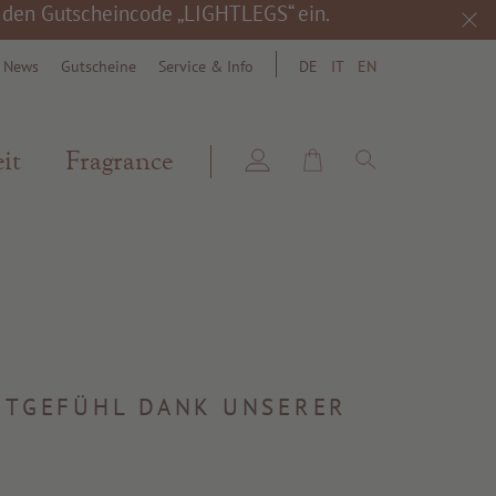
h den Gutscheincode „LIGHTLEGS“ ein.
& News
Gutscheine
Service & Info
DE
IT
EN
search
it
Fragrance
AUTGEFÜHL DANK UNSERER