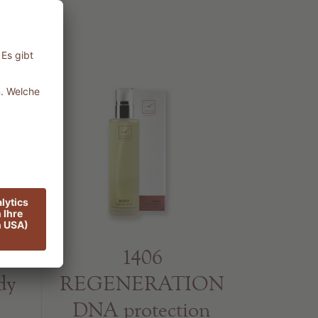
NS
1406
dy
REGENERATION
DNA protection