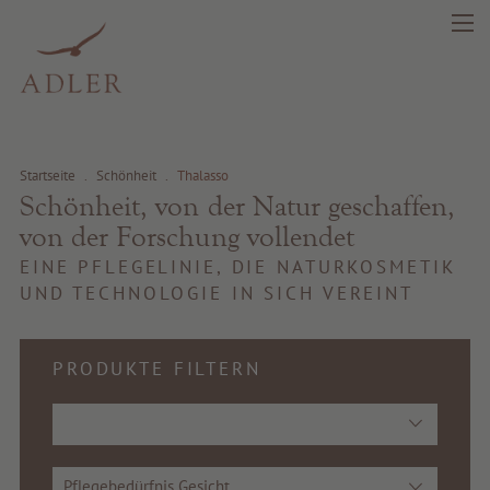
Startseite
.
Schönheit
.
Thalasso
Schönheit, von der Natur geschaffen,
search
DE
IT
EN
von der Forschung vollendet
EINE PFLEGELINIE, DIE NATURKOSMETIK
UND TECHNOLOGIE IN SICH VEREINT
Schönheit
Gesundheit
PRODUKTE FILTERN
Fragrance
Beste Qualität
Pflegebedürfnis Gesicht