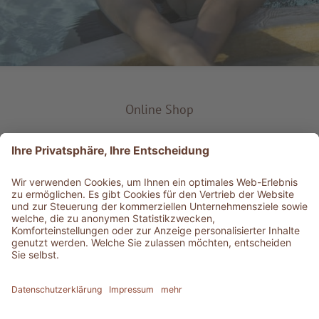
Online Shop
Produkt-Typ
Service & Info
Bestens informiert