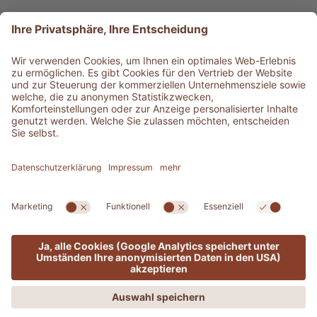
Produkt-Typ
Service & Info
Bestens informiert
©
2026
Adler Shop
MwSt-Nr. 01350320212
Sitemap
Impressum
Privacy
Barrierefreiheitserklärung
Cookie-Einstellungen
Presse
produced by
Nur online gültig!