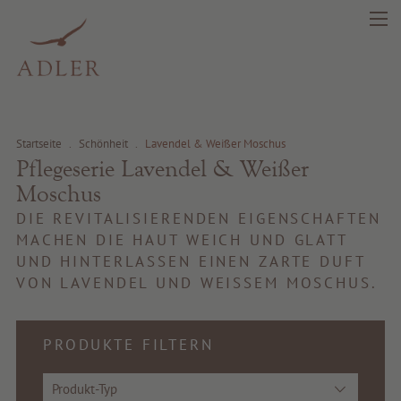
search
DE
IT
EN
Startseite
.
Schönheit
.
Lavendel & Weißer Moschus
Pflegeserie Lavendel & Weißer
Schönheit
Moschus
Gesundheit
DIE REVITALISIERENDEN EIGENSCHAFTEN
MACHEN DIE HAUT WEICH UND GLATT
UND HINTERLASSEN EINEN ZARTE DUFT
Fragrance
VON LAVENDEL UND WEISSEM MOSCHUS.
Beste Qualität
PRODUKTE FILTERN
Tipps & News
Produkt-Typ
Gutscheine