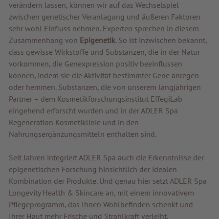
verändern lassen, können wir auf das Wechselspiel
zwischen genetischer Veranlagung und äußeren Faktoren
Beste Qualität
sehr wohl Einfluss nehmen. Experten sprechen in diesem
Zusammenhang von
Epigenetik
. So ist inzwischen bekannt,
Tipps & News
dass gewisse Wirkstoffe und Substanzen, die in der Natur
Gutscheine
vorkommen, die Genexpression positiv beeinflussen
können, indem sie die Aktivität bestimmter Gene anregen
Service & Info
oder hemmen. Substanzen, die von unserem langjährigen
Partner – dem Kosmetikforschungsinstitut EffegiLab
eingehend erforscht wurden und in der ADLER Spa
Regeneration Kosmetiklinie und in den
Nahrungsergänzungsmitteln enthalten sind.
Seit Jahren integriert ADLER Spa auch die Erkenntnisse der
epigenetischen Forschung hinsichtlich der idealen
Kombination der Produkte. Und genau hier setzt ADLER Spa
Longevity Health & Skincare an, mit einem innovativem
Pflegeprogramm, das Ihnen Wohlbefinden schenkt und
Ihrer Haut mehr Frische und Strahlkraft verleiht.