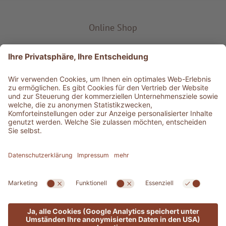
Online Shop
Produkt-Typ
Service & Info
Bestens informiert
©
2026
Adler Shop
MwSt-Nr. 01350320212