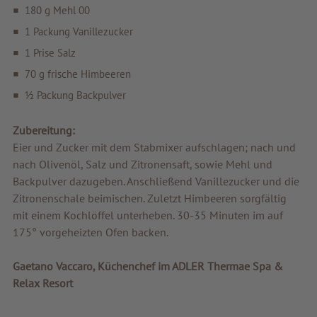
Beste Qualität
180 g Mehl 00
Tipps & News
1 Packung Vanillezucker
1 Prise Salz
Gutscheine
70 g frische Himbeeren
Service & Info
½ Packung Backpulver
Zubereitung:
Eier und Zucker mit dem Stabmixer aufschlagen; nach und
nach Olivenöl, Salz und Zitronensaft, sowie Mehl und
Backpulver dazugeben. Anschließend Vanillezucker und die
Zitronenschale beimischen. Zuletzt Himbeeren sorgfältig
mit einem Kochlöffel unterheben. 30-35 Minuten im auf
175° vorgeheizten Ofen backen.
Gaetano Vaccaro, Küchenchef im ADLER Thermae Spa &
Relax Resort