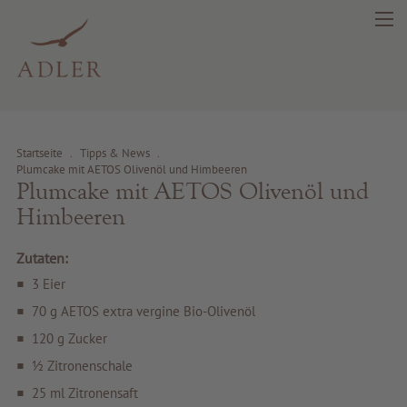
Startseite
.
Tipps & News
.
Plumcake mit AETOS Olivenöl und Himbeeren
Plumcake mit AETOS Olivenöl und
search
DE
IT
EN
Himbeeren
Schönheit
Zutaten:
3 Eier
Gesundheit
70 g AETOS extra vergine Bio-Olivenöl
120 g Zucker
Fragrance
½ Zitronenschale
25 ml Zitronensaft