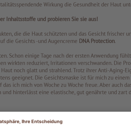
vitalitätsspendende Wirkung die Gesundheit der Haut unt
r Inhaltsstoffe und probieren Sie sie aus!
ukten, die die Haut schützten und das Gesicht frischer u
auf die Gesichts -und Augencreme
DNA Protection
.
rten. Schon einige Tage nach der ersten Anwendung fühlt
en wirkten reduziert, Irritationen verschwanden. Die Pro
aut noch glatt und strahlend. Trotz ihrer Anti-Aging-Ei
stens geeignet. Die Gesichtsmaske ist für mich zu einem
uf das ich mich von Woche zu Woche freue. Aber auch d
gen und hinterlässt eine elastische, gut genährte und zart