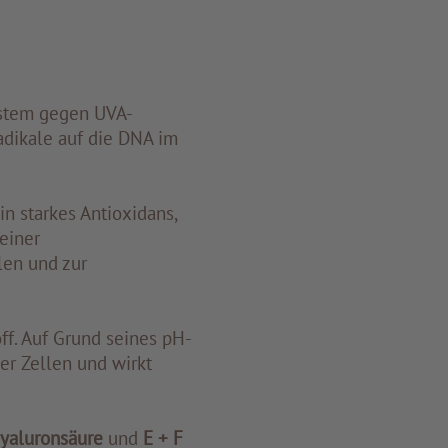
system gegen UVA-
adikale auf die DNA im
n starkes Antioxidans,
einer
len und zur
ff. Auf Grund seines pH-
er Zellen und wirkt
yaluronsäure
und
E + F