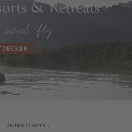
rts & Retreats
NTDECKEN
Bestens informiert