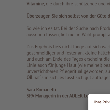
Vitamine
, die durch ihre schützende und 
Überzeugen Sie sich selbst von der Güte de
So wie ich es tat. Bei der Suche nach Prod
aussehen lassen, fiel meine Wahl prompt 
Das Ergebnis ließ nicht lange auf sich wa
geschmeidiger und fester an, kleine Fältch
und auch am Ende des Tages erscheint die H
Linie auch für junge Haut (wie meine!) be
unverzichtbaren Pflegeritual geworden, a
Oil
hat‘ s in sich: es lässt sich gut auftra
Sara Romanelli
SPA Managerin in der ADLER Lodge Alpe