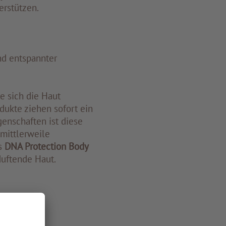
erstützen.
nd entspannter
e sich die Haut
dukte ziehen sofort ein
genschaften ist diese
 mittlerweile
as
DNA Protection Body
 duftende Haut.