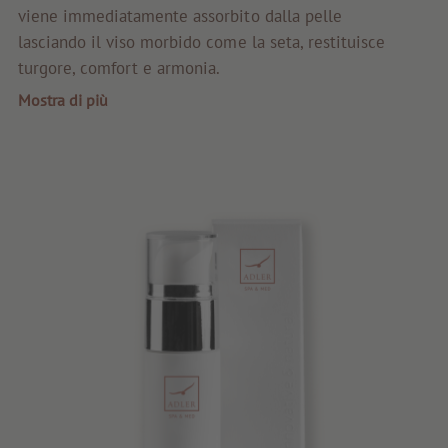
Prima qualità
viene immediatamente assorbito dalla pelle
lasciando il viso morbido come la seta, restituisce
Consigli e novità
turgore, comfort e armonia.
Buoni regalo
Mostra di più
Servizi e informazioni