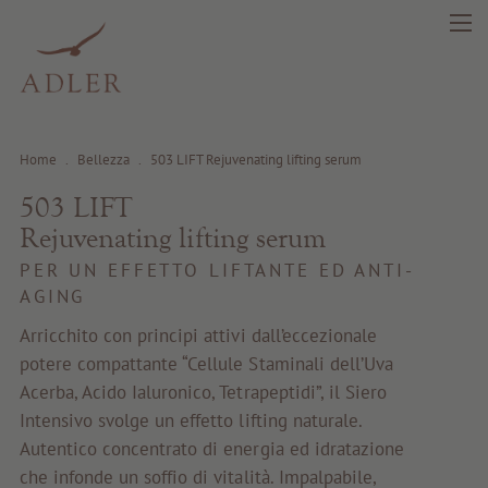
Home
.
Bellezza
.
503 LIFT Rejuvenating lifting serum
503 LIFT
Rejuvenating lifting serum
search
DE
IT
EN
PER UN EFFETTO LIFTANTE ED ANTI-
AGING
Bellezza
Arricchito con principi attivi dall’eccezionale
potere compattante “Cellule Staminali dell’Uva
Salute
Acerba, Acido Ialuronico, Tetrapeptidi”, il Siero
Intensivo svolge un effetto lifting naturale.
Fragrance
Autentico concentrato di energia ed idratazione
che infonde un soffio di vitalità. Impalpabile,