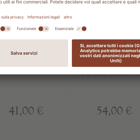
VasoCell
1202 CAR
Nourishin
Vitality
body lotio
Per un effetto nutriente e len
41,00 €
54,00 €