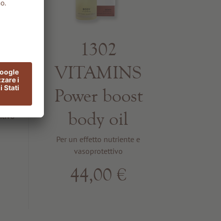
E
1302
g
VITAMINS
n
Power boost
body oil
itivo
Per un effetto nutriente e
vasoprotettivo
44,00 €