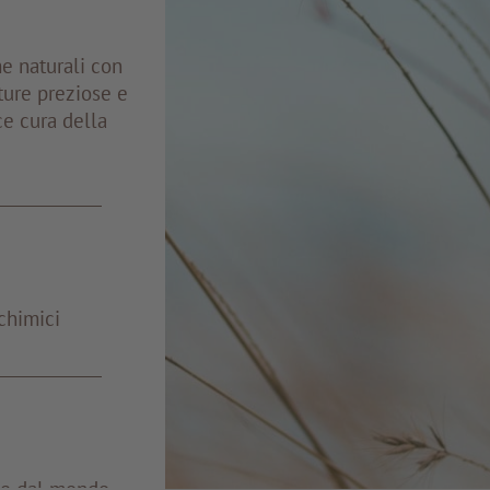
me naturali con
ture preziose e
ce cura della
chimici
e e dal mondo