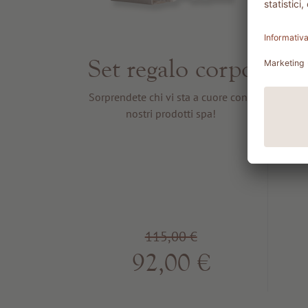
Set regalo corpo
Sorprendete chi vi sta a cuore con i
nostri prodotti spa!
115,00 €
92,00 €