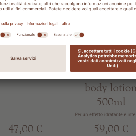
802 SUN
1503
rotection SPF
THALASS
50
XL
Moisturizin
Per un effetto protettivo
body lotio
500ml
Per un effetto idratante e int
47,00 €
59,00 €