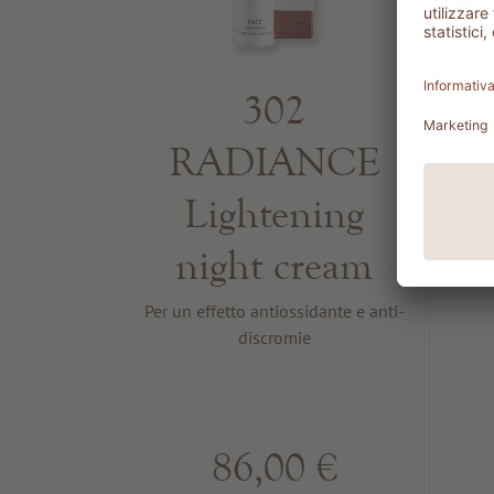
302
RADIANCE
P
Lightening
night cream
Per un effetto antiossidante e anti-
discromie
86,00 €