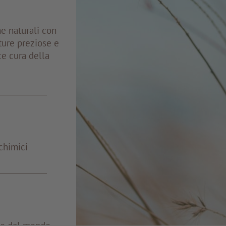
me naturali con
ture preziose e
ce cura della
chimici
e e dal mondo