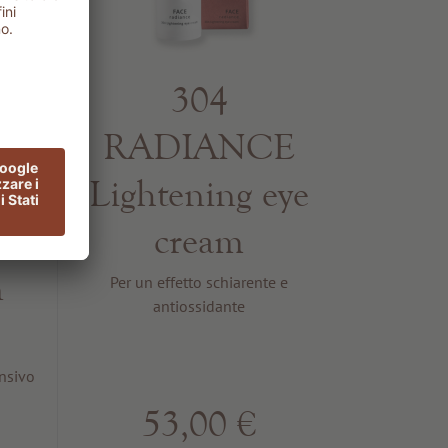
304
O
RADIANCE
Lightening eye
g
cream
n
Per un effetto schiarente e
antiossidante
ensivo
53,00 €