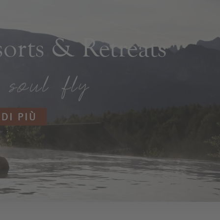
rts & Retreats
 DI PIÙ