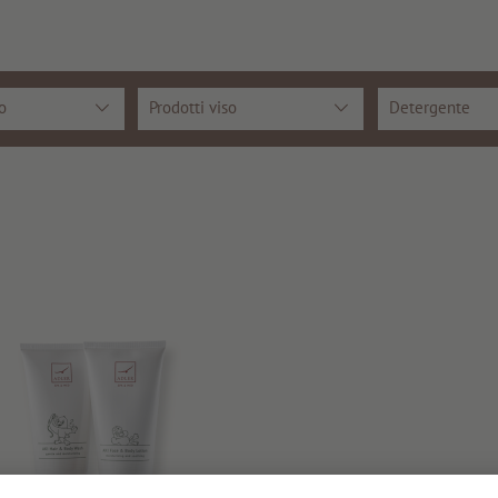
o
Prodotti viso
Detergente