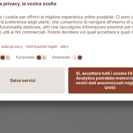
et regalo ADLER
AKI
 una coccola al neonato
27,00 €