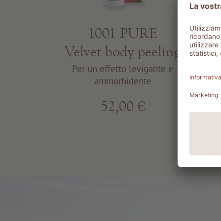
S
1001 PURE
Velvet body peeling
Per
Per un effetto levigante e
ammorbidente
52,00 €