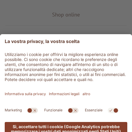
Shop online
Tipo prodotto
Service & info
Be social
©
2026
Adler Shop
Partita IVA 01350320212