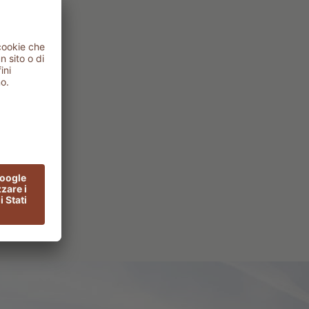
po
cuore
pa!