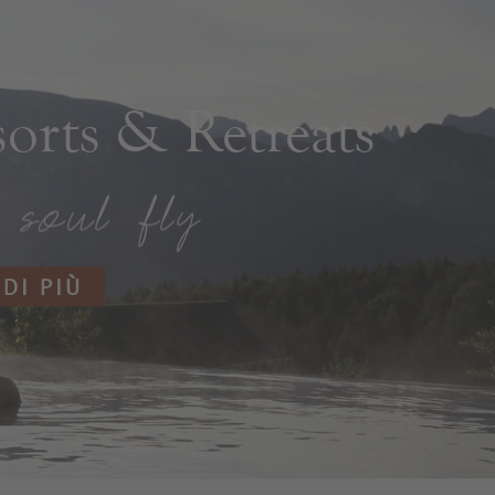
rts & Retreats
 DI PIÙ