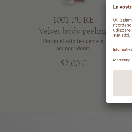
1001 PURE
Velvet body peeling
Pe
Per un effetto levigante e
ammorbidente
52,00 €