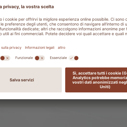
1002 PURE
Set regalo cor
Velvet body oil
Sorprendete chi vi sta a 
con i nostri prodotti s
r un effetto idratante e
vellutante
115,00 €
52,00 €
92,00 €