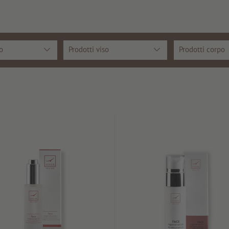
o
Prodotti viso
Prodotti corpo