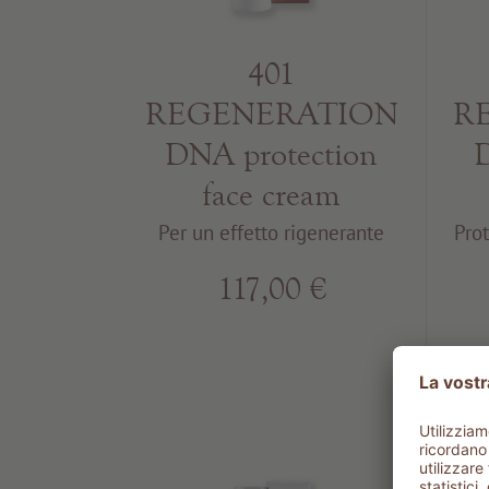
401
R
REGENERATION
D
DNA protection
face cream
Pro
Per un effetto rigenerante
117,00 €