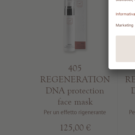
405
R
REGENERATION
D
DNA protection
face mask
Pe
Per un effetto rigenerante
125,00 €