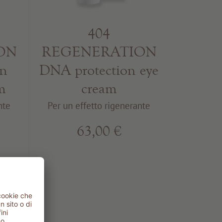
404
ON
REGENERATION
on
DNA protection eye
m
cream
nte
Per un effetto rigenerante
63,00 €