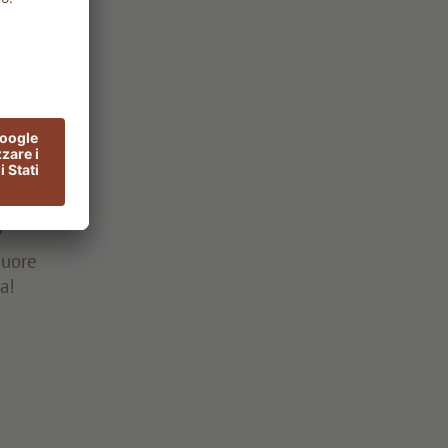
o
cuore
pa!