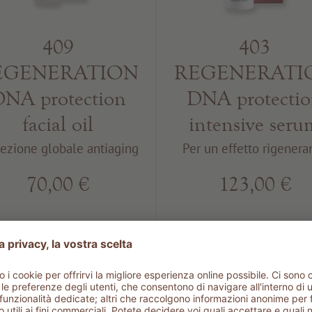
409
403
EGENERATION
REGENERATI
NA protection
DNA protecti
facial oil
intensive seru
tezione globale antiaging
Per un effetto rigenera
70,00 €
123,00 €