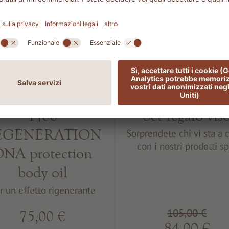
1406
Set regalo vis
EGENERATION
Sorprendete chi vi sta a 
con i nostri prodotti s
NA protection
body oil
r un effetto rigenerante
105,00 €
75,00 €
84,00 €