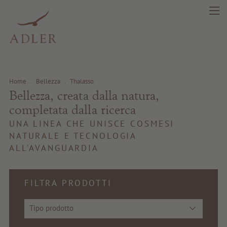
Home
.
Bellezza
.
Thalasso
Bellezza, creata dalla natura,
search
DE
IT
EN
completata dalla ricerca
UNA LINEA CHE UNISCE COSMESI
NATURALE E TECNOLOGIA
Bellezza
ALL'AVANGUARDIA
Salute
FILTRA PRODOTTI
Fragrance
Tipo prodotto
Prima qualità