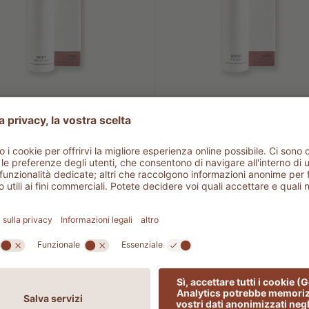
1102 SLIM &
1502 THALAS
TONE
Draining bod
tensive slimming
lotion
serum
Per un effetto drenant
anti-cellulite
er un effetto riducente
63,00 €
65,00 €