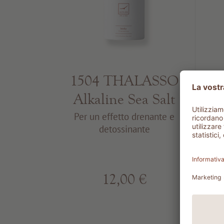
1504 THALASSO
Alkaline Sea Salt
In
Per un effetto drenante e
detossinante
P
12,00 €