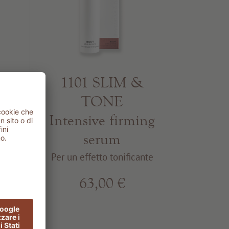
SO
1101 SLIM &
y
TONE
Intensive firming
serum
e e
Per un effetto tonificante
63,00 €