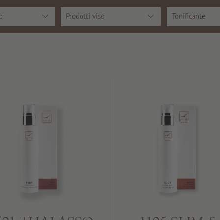
o
Prodotti viso
Tonificante