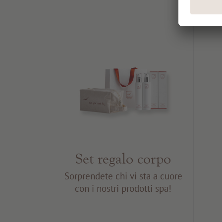
Set regalo corpo
Sorprendete chi vi sta a cuore
con i nostri prodotti spa!