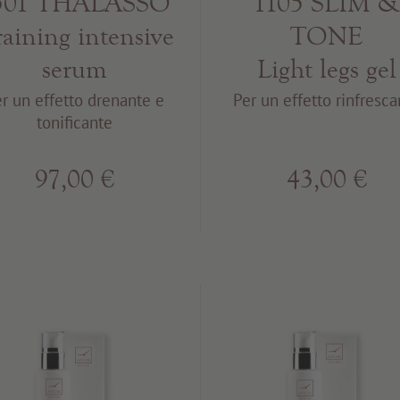
501 THALASSO
1105 SLIM 
aining intensive
TONE
serum
Light legs gel
r un effetto drenante e
Per un effetto rinfresca
tonificante
97,00 €
43,00 €