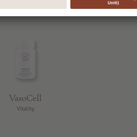
VasoCell
Vitality