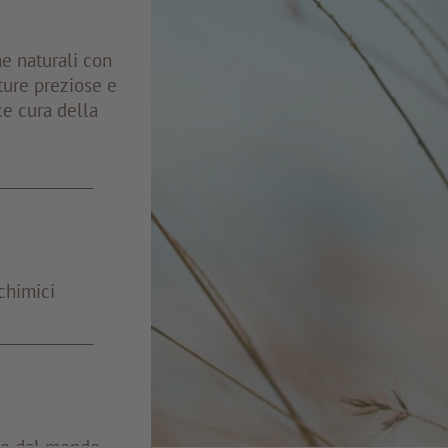
me naturali con
ture preziose e
ce cura della
chimici
e e dal mondo