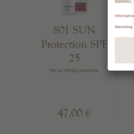
801 SUN
1
Protection SPF
25
E
Per un effetto protettivo
47,00 €