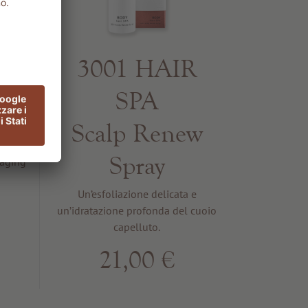
3001 HAIR
g
SPA
m
Scalp Renew
Spray
-aging
Un’esfoliazione delicata e
un’idratazione profonda del cuoio
capelluto.
21,00 €