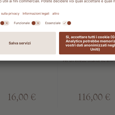
603 AROMA
502 LIFT
Olio Arnica
Rejuvenatin
night crea
ffetto curativo e rilassante
Per un effetto liftante ed anti
16,00 €
116,00 €