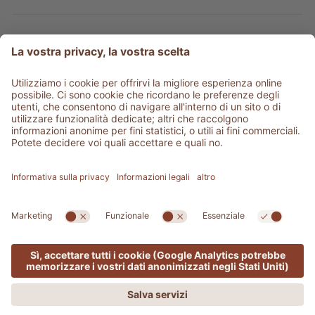
Tipo prodotto
Service & info
Be social
©
2026
Adler Shop
Partita IVA 01350320212
Sitemap
Credits
Privacy
Dichiarazione di accessibilità
Impostazioni cookie
Area stampa
produced by
Offerta valida solo online!