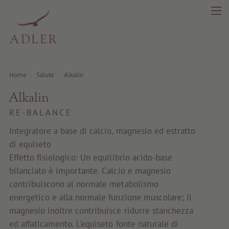
Home
.
Salute
.
Alkalin
Alkalin
search
DE
IT
EN
RE-BALANCE
Integratore a base di calcio, magnesio ed estratto
di equiseto
Bellezza
Effetto fisiologico: Un equilibrio acido-base
bilanciato è importante. Calcio e magnesio
Salute
contribuiscono al normale metabolismo
energetico e alla normale funzione muscolare; il
Fragrance
magnesio inoltre contribuisce ridurre stanchezza
ed affaticamento. L'equiseto fonte naturale di