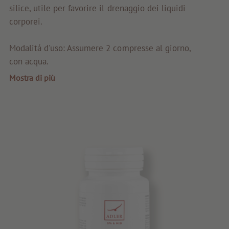
Prima qualità
silice, utile per favorire il drenaggio dei liquidi
corporei.
Consigli e novità
Buoni regalo
Modalitá d'uso: Assumere 2 compresse al giorno,
con acqua.
Servizi e informazioni
Mostra di più