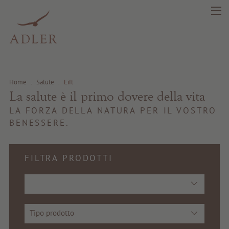
search
DE
IT
EN
Home
.
Salute
.
Lift
Bellezza
La salute è il primo dovere della vita
LA FORZA DELLA NATURA PER IL VOSTRO
Salute
BENESSERE.
Fragrance
FILTRA PRODOTTI
Prima qualità
Consigli e novità
Tipo prodotto
Buoni regalo