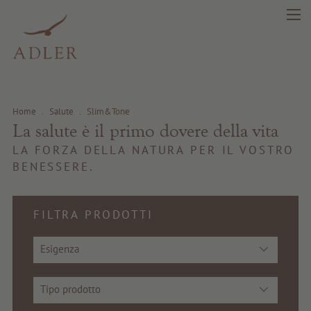
search
DE
IT
EN
Home
.
Salute
.
Slim&Tone
Bellezza
La salute è il primo dovere della vita
LA FORZA DELLA NATURA PER IL VOSTRO
Salute
BENESSERE.
Fragrance
FILTRA PRODOTTI
Prima qualità
Esigenza
Consigli e novità
Tipo prodotto
Buoni regalo