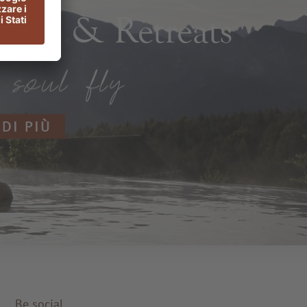
rts & Retreats
 DI PIÙ
Be social