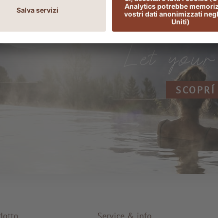
ADLER Spa Reso
SCOPRÍ
dotto
Service & info