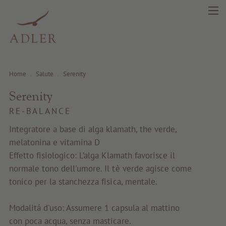
Home
.
Salute
.
Serenity
Serenity
search
DE
IT
EN
RE-BALANCE
Integratore a base di alga klamath, the verde,
Bellezza
melatonina e vitamina D
Effetto fisiologico: L’alga Klamath favorisce il
normale tono dell'umore. Il tè verde agisce come
Salute
tonico per la stanchezza fisica, mentale.
Fragrance
Modalitá d'uso: Assumere 1 capsula al mattino
con poca acqua, senza masticare.