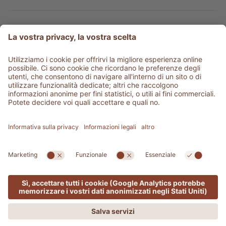
Tipo prodotto
Service & info
Be social
©
2026
Adler Shop
Partita IVA 01350320212
Sitemap
Credits
Privacy
Dichiarazione di accessibilità
Impostazioni cookie
Area stampa
produced by
Offerta valida solo online!