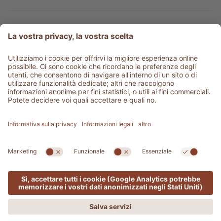
Tipo prodotto
Service & info
Be social
©
2026
Adler Shop
Partita IVA 01350320212
Sitemap
Credits
Privacy
Dichiarazione di accessibilità
Impostazioni cookie
Area stampa
produced by
Offerta valida solo online!